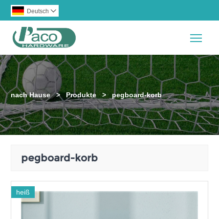
Deutsch

Togg
nach Hause
>
Produkte
>
pegboard-korb
pegboard-korb
heiß