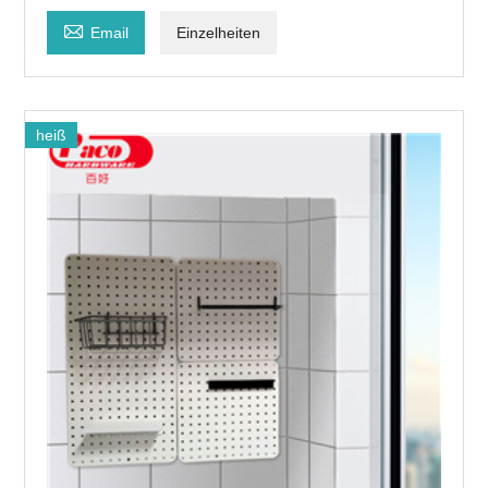

Email
Einzelheiten
heiß