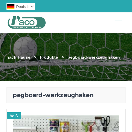
Deutsch

Togg
nach Hause
>
Produkte
>
pegboard-werkzeughaken
pegboard-werkzeughaken
heiß