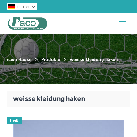
Deutsch

Togg
nach Hause
>
Produkte
>
weisse kleidung haken
weisse kleidung haken
heiß