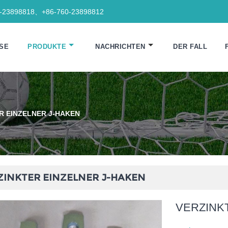
0-23898818、+86-760-23898812
SE
PRODUKTE
NACHRICHTEN
DER FALL
R EINZELNER J-HAKEN
ZINKTER EINZELNER J-HAKEN
VERZINK