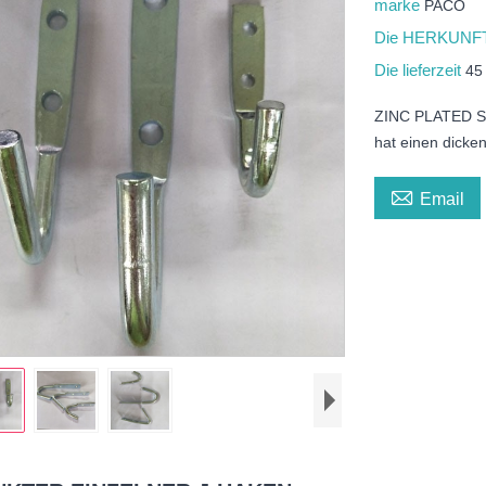
marke
PACO
Die HERKUNFT
Die lieferzeit
45
ZINC PLATED SI
hat einen dicke

Email