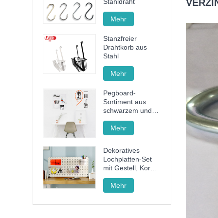
VERZI
Stahldraht
Mehr
Stanzfreier
Drahtkorb aus
Stahl
Mehr
Pegboard-
Sortiment aus
schwarzem und
weißem Kunststoff
Mehr
Dekoratives
Lochplatten-Set
mit Gestell, Korb
und Becher zum
Organisieren
Mehr