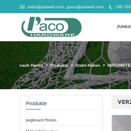

sales@pakwell.com, grace@pakwell.com
+86-76

ZUHAU
nach Hause
>
Produkte
>
Draht-Haken
>
VERZINKTE
VER
Produkte
pegboard Hooks