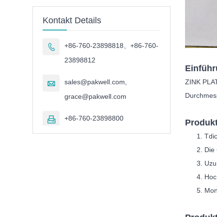
Kontakt Details
+86-760-23898818、+86-760-

23898812
Einfüh
sales@pakwell.com,
ZINK PLAT

Durchmesse
grace@pakwell.com
+86-760-23898800

Produk
T
di
Die
U
zu
Hoc
Mon