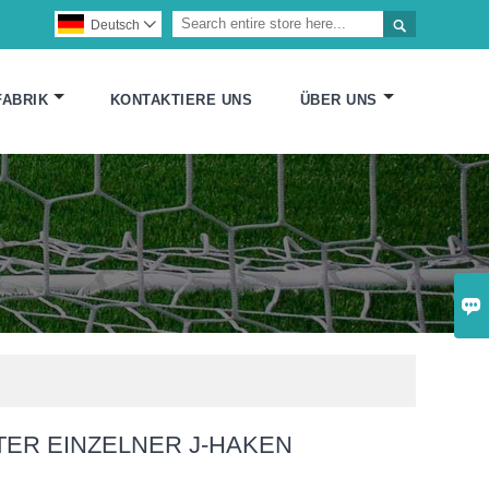

Deutsch

FABRIK
KONTAKTIERE UNS
ÜBER UNS

TER EINZELNER J-HAKEN