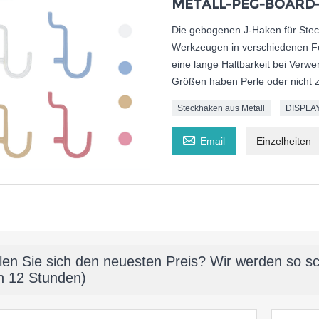
METALL-PEG-BOARD-
Die gebogenen J-Haken für Stec
Werkzeugen in verschiedenen Fo
eine lange Haltbarkeit bei Verwend
Größen haben Perle oder nicht z
Steckhaken aus Metall
DISPLA

Email
Einzelheiten
len Sie sich den neuesten Preis? Wir werden so sc
n 12 Stunden)