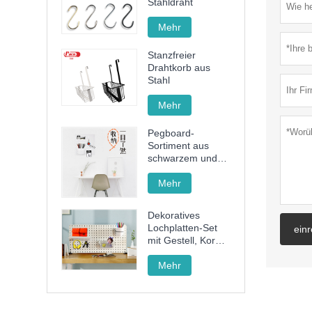
Stahldraht
Mehr
Stanzfreier
Drahtkorb aus
Stahl
Mehr
Pegboard-
Sortiment aus
schwarzem und
weißem Kunststoff
Mehr
Dekoratives
Lochplatten-Set
ein
mit Gestell, Korb
und Becher zum
Organisieren
Mehr