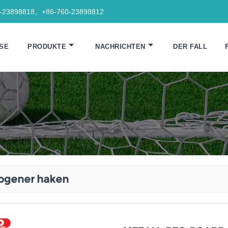
0-23898818、+86-760-23898812
SE
PRODUKTE
NACHRICHTEN
DER FALL
ogener haken