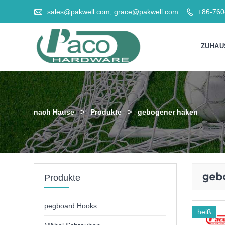

sales@pakwell.com, grace@pakwell.com
+86-76

ZUHAU
nach Hause
>
Produkte
>
gebogener haken
geb
Produkte
pegboard Hooks
heiß