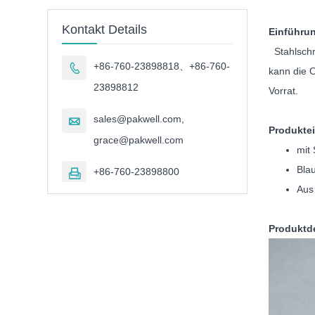
Kontakt Details
Einführu
Stahlschr
+86-760-23898818、+86-760-

kann die O
23898812
Vorrat.
sales@pakwell.com,

Produkte
grace@pakwell.com
mit
Blau
+86-760-23898800

Aus
Produktde