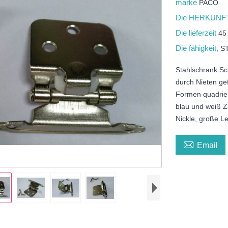
marke
PACO
Die HERKUNFT
Die lieferzeit
45
Die fähigkeit,
S
Stahlschrank Sc
durch Nieten ge
Formen quadrie
blau und weiß Z
Nickle, große L

Email