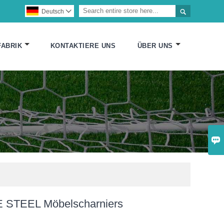

Deutsch

FABRIK
KONTAKTIERE UNS
ÜBER UNS

 STEEL Möbelscharniers