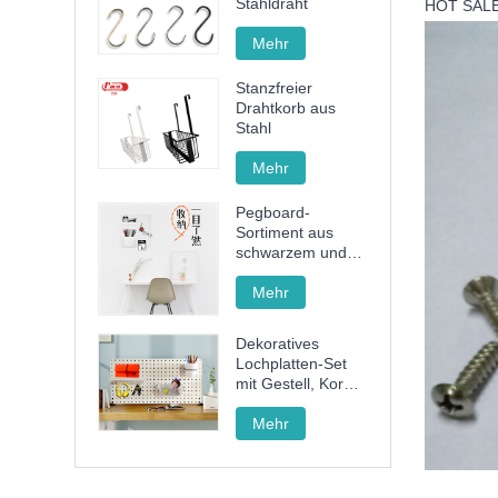
Stahldraht
HOT SALE
Mehr
Stanzfreier
Drahtkorb aus
Stahl
Mehr
Pegboard-
Sortiment aus
schwarzem und
weißem Kunststoff
Mehr
Dekoratives
Lochplatten-Set
mit Gestell, Korb
und Becher zum
Organisieren
Mehr