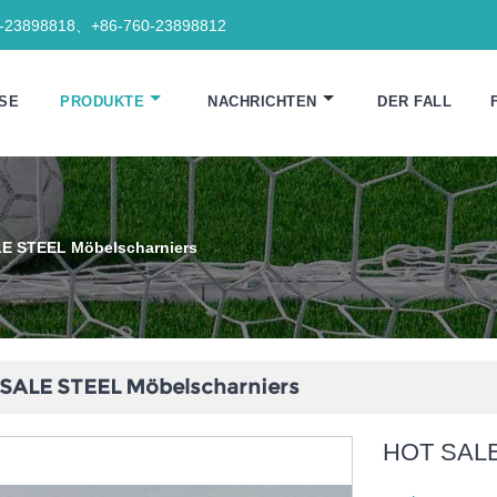
0-23898818、+86-760-23898812
SE
PRODUKTE
NACHRICHTEN
DER FALL
E STEEL Möbelscharniers
SALE STEEL Möbelscharniers
HOT SALE