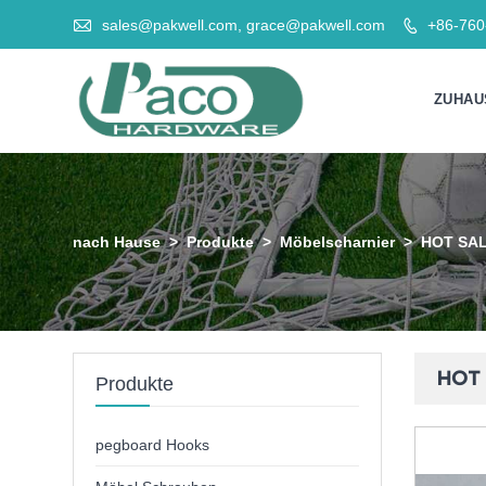

sales@pakwell.com, grace@pakwell.com
+86-76

ZUHAU
nach Hause
>
Produkte
>
Möbelscharnier
>
HOT SAL
HOT 
Produkte
pegboard Hooks